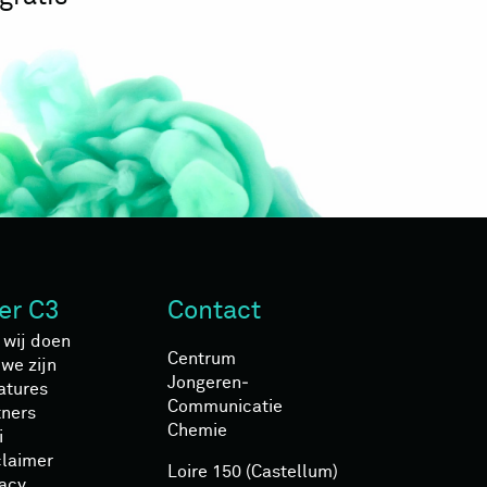
er C3
Contact
 wij doen
Centrum
we zijn
Jongeren­
atures
Communicatie
tners
Chemie
i
claimer
Loire 150 (Castellum)
vacy