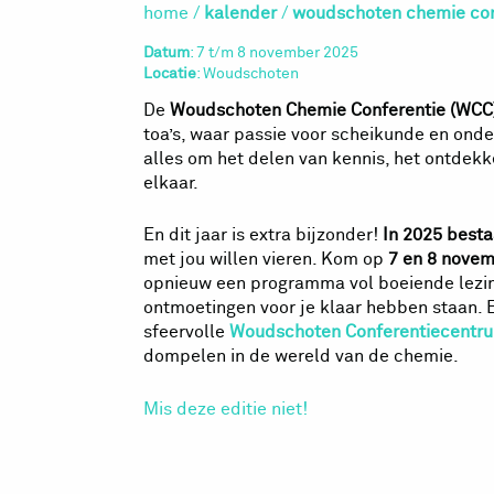
home
/
kalender
/
woudschoten chemie con
Datum
: 7 t/m 8 november 2025
Locatie
: Woudschoten
De
Woudschoten Chemie Conferentie (WCC
toa’s, waar passie voor scheikunde en ond
alles om het delen van kennis, het ontdekk
elkaar.
En dit jaar is extra bijzonder!
In 2025 besta
met jou willen vieren. Kom op
7 en 8 nove
opnieuw een programma vol boeiende lezin
ontmoetingen voor je klaar hebben staan. En
sfeervolle
Woudschoten Conferentiecentr
dompelen in de wereld van de chemie.
Mis deze editie niet!