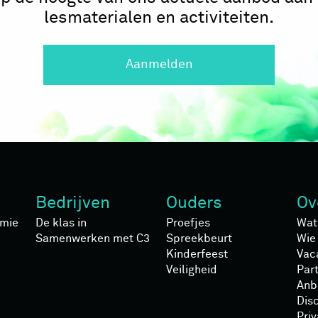
lesmaterialen en activiteiten.
Aanmelden
Bedrijven
Ouders
Ov
mie
De klas in
Proefjes
Wat
Samenwerken met C3
Spreekbeurt
Wie 
Kinderfeest
Vac
Veiligheid
Par
Anb
Dis
Pri