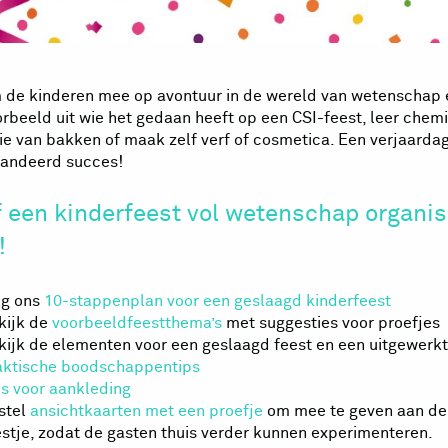
de kinderen mee op avontuur in de wereld van wetenschap 
orbeeld uit wie het gedaan heeft op een CSI-feest, leer che
e van bakken of maak zelf verf of cosmetica. Een verjaarda
andeerd succes!
f een kinderfeest vol wetenschap organise
!
lg ons
10-stappenplan voor een geslaagd kinderfeest
kijk de
voorbeeldfeestthema’s
met suggesties voor proefjes
kijk de elementen voor een geslaagd feest en een uitgewerk
aktische boodschappentips
ps voor aankleding
stel
ansichtkaarten met een proefje
om mee te geven aan de 
estje, zodat de gasten thuis verder kunnen experimenteren.