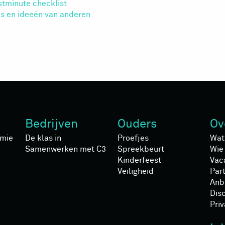
stminute checklist
ps en ideeën van anderen
Bedrijven
Ouders
Ov
mie
De klas in
Proefjes
Wat
Samenwerken met C3
Spreekbeurt
Wie 
Kinderfeest
Vac
Veiligheid
Par
Anb
Dis
Pri