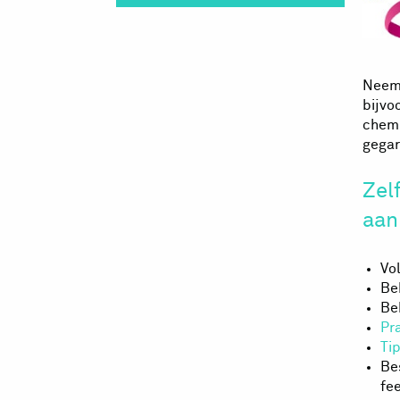
Neem 
bijvo
chemi
gegar
Zel
aan
Vo
Be
Be
Pr
Ti
Be
fe