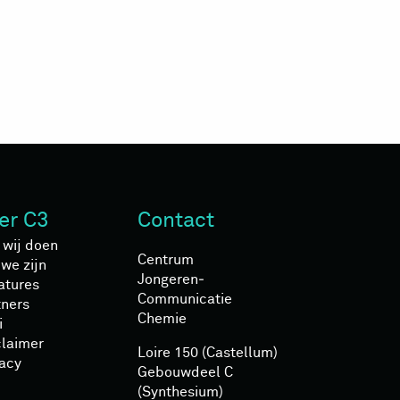
er C3
Contact
 wij doen
Centrum
we zijn
Jongeren­
atures
Communicatie
tners
Chemie
i
claimer
Loire 150 (Castellum)
vacy
Gebouwdeel C
(Synthesium)