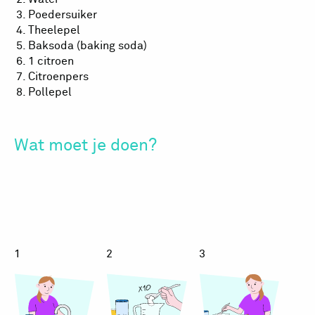
Poedersuiker
Theelepel
Baksoda (baking soda)
1 citroen
Citroenpers
Pollepel
Wat moet je doen?
Priklimonade
Priklimona
Prikl
1
2
3