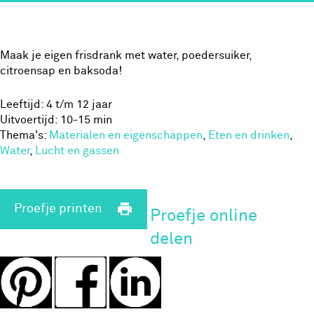
Maak je eigen frisdrank met water, poedersuiker,
citroensap en baksoda!
Leeftijd: 4 t/m 12 jaar
Uitvoertijd: 10-15 min
Thema's:
Materialen en eigenschappen
,
Eten en drinken
,
Water
,
Lucht en gassen
print
Proefje printen
Proefje online
delen