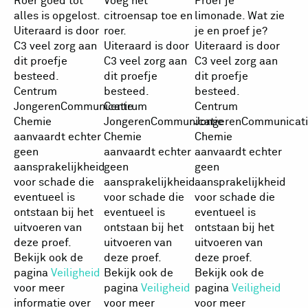
Roer goed tot
Voeg het
Proef je
alles is opgelost.
citroensap toe en
limonade. Wat zie
Uiteraard is door
roer.
je en proef je?
C3 veel zorg aan
Uiteraard is door
Uiteraard is door
dit proefje
C3 veel zorg aan
C3 veel zorg aan
besteed.
dit proefje
dit proefje
Centrum
besteed.
besteed.
JongerenCommunicatie
Centrum
Centrum
Chemie
JongerenCommunicatie
JongerenCommunicati
aanvaardt echter
Chemie
Chemie
geen
aanvaardt echter
aanvaardt echter
aansprakelijkheid
geen
geen
voor schade die
aansprakelijkheid
aansprakelijkheid
eventueel is
voor schade die
voor schade die
ontstaan bij het
eventueel is
eventueel is
uitvoeren van
ontstaan bij het
ontstaan bij het
deze proef.
uitvoeren van
uitvoeren van
Bekijk ook de
deze proef.
deze proef.
pagina
Veiligheid
Bekijk ook de
Bekijk ook de
voor meer
pagina
Veiligheid
pagina
Veiligheid
informatie over
voor meer
voor meer