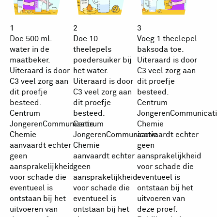
1
2
3
Doe 500 mL
Doe 10
Voeg 1 theelepel
water in de
theelepels
baksoda toe.
maatbeker.
poedersuiker bij
Uiteraard is door
Uiteraard is door
het water.
C3 veel zorg aan
C3 veel zorg aan
Uiteraard is door
dit proefje
dit proefje
C3 veel zorg aan
besteed.
besteed.
dit proefje
Centrum
Centrum
besteed.
JongerenCommunicati
JongerenCommunicatie
Centrum
Chemie
Chemie
JongerenCommunicatie
aanvaardt echter
aanvaardt echter
Chemie
geen
geen
aanvaardt echter
aansprakelijkheid
aansprakelijkheid
geen
voor schade die
voor schade die
aansprakelijkheid
eventueel is
eventueel is
voor schade die
ontstaan bij het
ontstaan bij het
eventueel is
uitvoeren van
uitvoeren van
ontstaan bij het
deze proef.