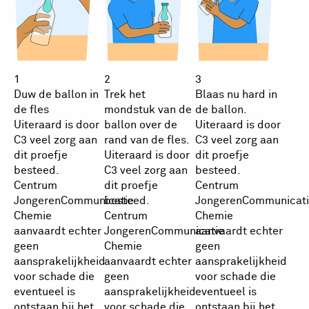
1
2
3
Duw de ballon in
Trek het
Blaas nu hard in
de fles
mondstuk van de
de ballon.
Uiteraard is door
ballon over de
Uiteraard is door
C3 veel zorg aan
rand van de fles.
C3 veel zorg aan
dit proefje
Uiteraard is door
dit proefje
besteed.
C3 veel zorg aan
besteed.
Centrum
dit proefje
Centrum
JongerenCommunicatie
besteed.
JongerenCommunicati
Chemie
Centrum
Chemie
aanvaardt echter
JongerenCommunicatie
aanvaardt echter
geen
Chemie
geen
aansprakelijkheid
aanvaardt echter
aansprakelijkheid
voor schade die
geen
voor schade die
eventueel is
aansprakelijkheid
eventueel is
ontstaan bij het
voor schade die
ontstaan bij het