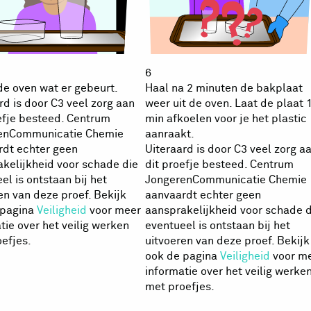
6
 de oven wat er gebeurt.
Haal na 2 minuten de bakplaat
rd is door C3 veel zorg aan
weer uit de oven. Laat de plaat 
efje besteed. Centrum
min afkoelen voor je het plastic
enCommunicatie Chemie
aanraakt.
rdt echter geen
Uiteraard is door C3 veel zorg a
kelijkheid voor schade die
dit proefje besteed. Centrum
el is ontstaan bij het
JongerenCommunicatie Chemie
en van deze proef. Bekijk
aanvaardt echter geen
 pagina
Veiligheid
voor meer
aansprakelijkheid voor schade d
tie over het veilig werken
eventueel is ontstaan bij het
efjes.
uitvoeren van deze proef. Bekijk
ook de pagina
Veiligheid
voor m
informatie over het veilig werke
met proefjes.