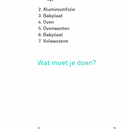
Aluminiumfolie
Bakplaat
Oven
Ovenwanten
Bakplaat
Volwassene
Wat moet je doen?
Plastic
Pl
geheugen
g
1
2