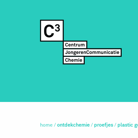
home
/
ontdekchemie
/
proefjes
/
plastic 