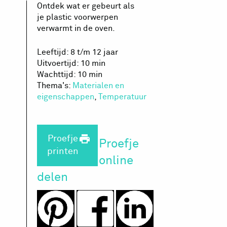
Ontdek wat er gebeurt als
je plastic voorwerpen
verwarmt in de oven.
Leeftijd: 8 t/m 12 jaar
Uitvoertijd: 10 min
Wachttijd: 10 min
Thema's:
Materialen en
eigenschappen
,
Temperatuur
print
Proefje
Proefje
printen
online
delen