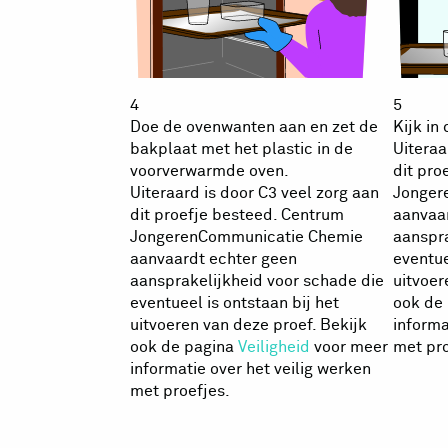
4
5
Doe de ovenwanten aan en zet de
Kijk in
bakplaat met het plastic in de
Uiteraa
voorverwarmde oven.
dit pro
Uiteraard is door C3 veel zorg aan
Jonger
dit proefje besteed. Centrum
aanvaa
JongerenCommunicatie Chemie
aanspra
aanvaardt echter geen
eventue
aansprakelijkheid voor schade die
uitvoer
eventueel is ontstaan bij het
ook de
uitvoeren van deze proef. Bekijk
informa
ook de pagina
Veiligheid
voor meer
met pro
informatie over het veilig werken
met proefjes.