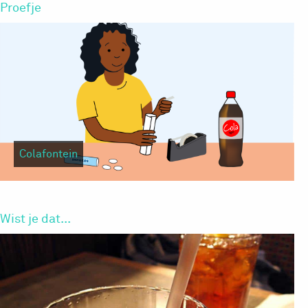
Proefje
Colafontein
Wist je dat...