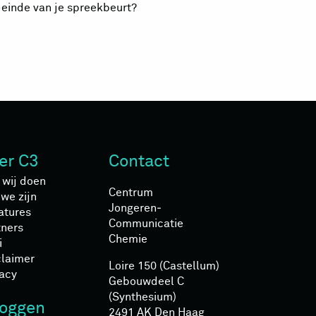
 einde van je spreekbeurt?
er C3
Contact
 wij doen
Centrum
we zijn
Jongeren­
atures
Communicatie
tners
Chemie
i
claimer
Loire 150 (Castellum)
vacy
Gebouwdeel C
(Synthesium)
loggen
2491 AK Den Haag