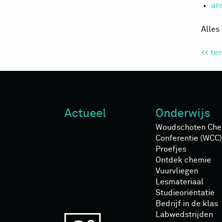
an
Alles
<< te
Actueel
Onderwijs
Woudschoten Che
Conferentie (WCC)
Proefjes
Ontdek chemie
Vuurvliegen
Lesmateriaal
Studieoriëntatie
Bedrijf in de klas
Labwedstrijden