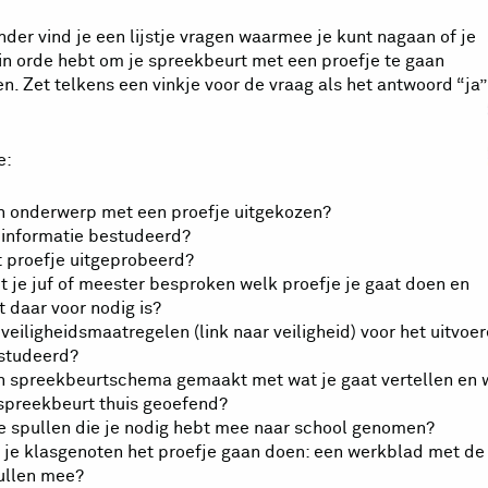
nder vind je een lijstje vragen waarmee je kunt nagaan of je
 in orde hebt om je spreekbeurt met een proefje te gaan
n. Zet telkens een vinkje voor de vraag als het antwoord “ja”
e:
n onderwerp met een proefje uitgekozen?
 informatie bestudeerd?
t proefje uitgeprobeerd?
t je juf of meester besproken welk proefje je gaat doen en
t daar voor nodig is?
veiligheidsmaatregelen (link naar veiligheid) voor het uitvoe
studeerd?
n spreekbeurtschema gemaakt met wat je gaat vertellen en w
 spreekbeurt thuis geoefend?
le spullen die je nodig hebt mee naar school genomen?
s je klasgenoten het proefje gaan doen: een werkblad met de
ullen mee?