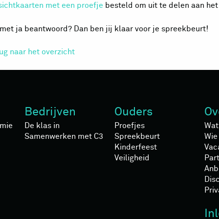
sichtkaarten met een proefje
besteld om uit te delen aan het
 met ja beantwoord? Dan ben jij klaar voor je spreekbeurt!
rug naar het overzicht
Bedrijven
Ouders
Ov
mie
De klas in
Proefjes
Wat
Samenwerken met C3
Spreekbeurt
Wie 
Kinderfeest
Vac
Veiligheid
Par
Anb
Dis
Pri
In