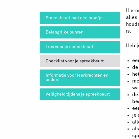
Hiero
alles
Spreekbeurt met een proefje
houde
is.
Belangrijke punten
Heb j
Tips voor je spreekbeurt
ee
Checklist voor je spreekbeurt
de
he
Informatie voor leerkrachten en
ouders
me
wa
Veiligheid tijdens je spreekbeurt
de 
be
ee
je
al
al
sp