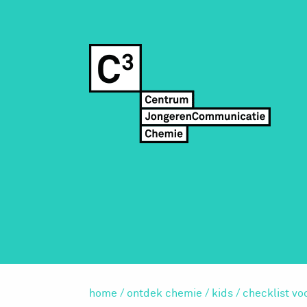
home
/
ontdek chemie
/
kids
/
checklist vo