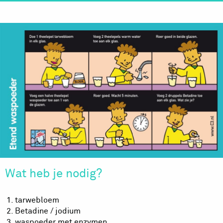
Wat heb je nodig?
tarwebloem
Betadine / jodium
waspoeder met enzymen