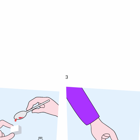
ikerspin
Suikerspi
3