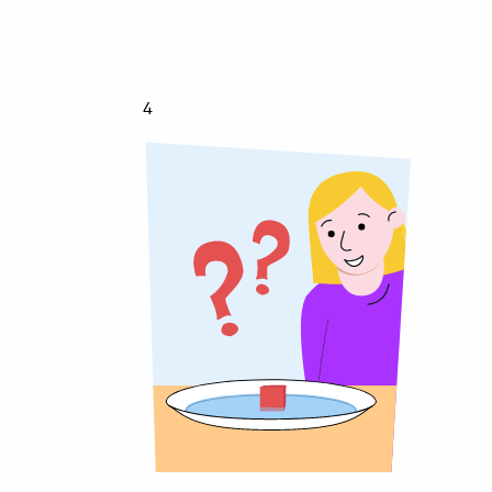
Suikerspin
4