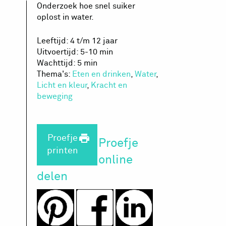
Onderzoek hoe snel suiker
oplost in water.
Leeftijd: 4 t/m 12 jaar
Uitvoertijd: 5-10 min
Wachttijd: 5 min
Thema's:
Eten en drinken
,
Water
,
Licht en kleur
,
Kracht en
beweging
print
Proefje
Proefje
printen
online
delen