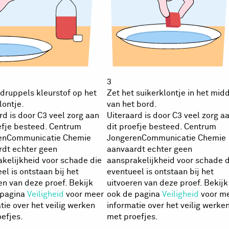
3
druppels kleurstof op het
Zet het suikerklontje in het mid
lontje.
van het bord.
rd is door C3 veel zorg aan
Uiteraard is door C3 veel zorg a
efje besteed. Centrum
dit proefje besteed. Centrum
enCommunicatie Chemie
JongerenCommunicatie Chemie
rdt echter geen
aanvaardt echter geen
kelijkheid voor schade die
aansprakelijkheid voor schade d
el is ontstaan bij het
eventueel is ontstaan bij het
en van deze proef. Bekijk
uitvoeren van deze proef. Bekijk
 pagina
Veiligheid
voor meer
ook de pagina
Veiligheid
voor m
tie over het veilig werken
informatie over het veilig werke
efjes.
met proefjes.