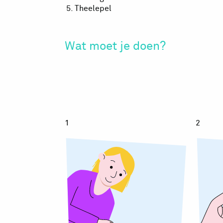
Theelepel
Wat moet je doen?
Suikerspin
Su
1
2