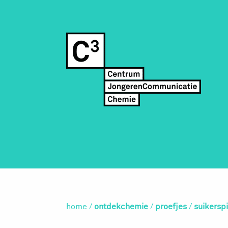
home
/
ontdekchemie
/
proefjes
/
suikersp