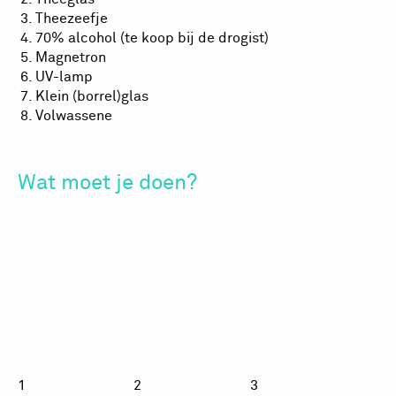
Theezeefje
70% alcohol (te koop bij de drogist)
Magnetron
UV-lamp
Klein (borrel)glas
Volwassene
Wat moet je doen?
Rode
Rode
Rode
spinazie?
spinazie?
spinaz
1
2
3