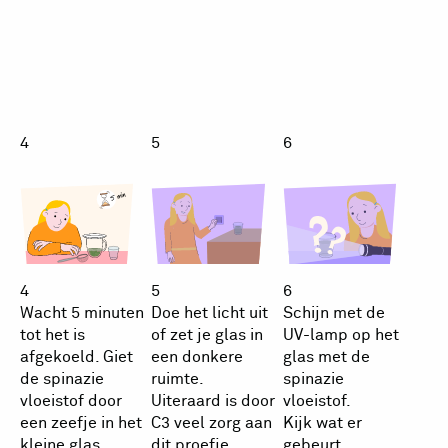
spinazie?
spinazie?
spinaz
4
5
6
4
5
6
Wacht 5 minuten
Doe het licht uit
Schijn met de
tot het is
of zet je glas in
UV-lamp op het
afgekoeld. Giet
een donkere
glas met de
de spinazie
ruimte.
spinazie
vloeistof door
Uiteraard is door
vloeistof.
een zeefje in het
C3 veel zorg aan
Kijk wat er
kleine glas.
dit proefje
gebeurt.