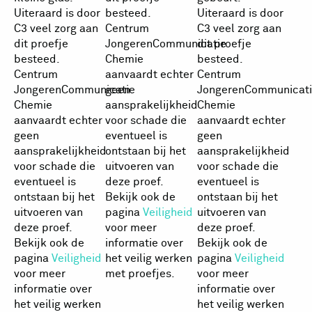
Uiteraard is door
besteed.
Uiteraard is door
C3 veel zorg aan
Centrum
C3 veel zorg aan
dit proefje
JongerenCommunicatie
dit proefje
besteed.
Chemie
besteed.
Centrum
aanvaardt echter
Centrum
JongerenCommunicatie
geen
JongerenCommunicati
Chemie
aansprakelijkheid
Chemie
aanvaardt echter
voor schade die
aanvaardt echter
geen
eventueel is
geen
aansprakelijkheid
ontstaan bij het
aansprakelijkheid
voor schade die
uitvoeren van
voor schade die
eventueel is
deze proef.
eventueel is
ontstaan bij het
Bekijk ook de
ontstaan bij het
uitvoeren van
pagina
Veiligheid
uitvoeren van
deze proef.
voor meer
deze proef.
Bekijk ook de
informatie over
Bekijk ook de
pagina
Veiligheid
het veilig werken
pagina
Veiligheid
voor meer
met proefjes.
voor meer
informatie over
informatie over
het veilig werken
het veilig werken