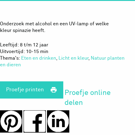
Onderzoek met alcohol en een UV-lamp of welke
kleur spinazie heeft.
Leeftijd: 8 t/m 12 jaar
Uitvoertijd: 10-15 min
Thema's:
Eten en drinken
,
Licht en kleur
,
Natuur planten
en dieren
print
Proefje printen
Proefje online
delen