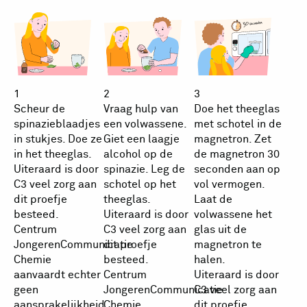
1
2
3
Scheur de
Vraag hulp van
Doe het theeglas
spinazieblaadjes
een volwassene.
met schotel in de
in stukjes. Doe ze
Giet een laagje
magnetron. Zet
in het theeglas.
alcohol op de
de magnetron 30
Uiteraard is door
spinazie. Leg de
seconden aan op
C3 veel zorg aan
schotel op het
vol vermogen.
dit proefje
theeglas.
Laat de
besteed.
Uiteraard is door
volwassene het
Centrum
C3 veel zorg aan
glas uit de
JongerenCommunicatie
dit proefje
magnetron te
Chemie
besteed.
halen.
aanvaardt echter
Centrum
Uiteraard is door
geen
JongerenCommunicatie
C3 veel zorg aan
aansprakelijkheid
Chemie
dit proefje