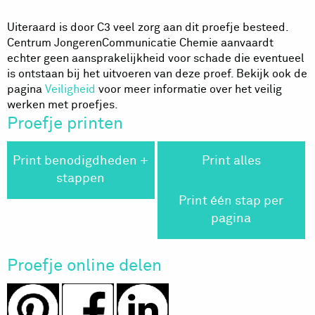
Uiteraard is door C3 veel zorg aan dit proefje besteed.
Centrum JongerenCommunicatie Chemie aanvaardt
echter geen aansprakelijkheid voor schade die eventueel
is ontstaan bij het uitvoeren van deze proef. Bekijk ook de
pagina
Veiligheid
voor meer informatie over het veilig
werken met proefjes.
Proefje printen
Print benodigdheden +
Print alles
stappen
Print één stap per
pagina
Proefje online delen