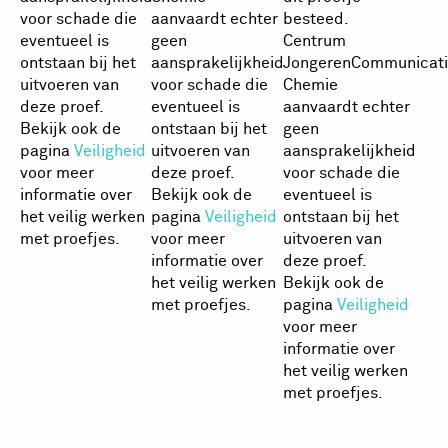
voor schade die
aanvaardt echter
besteed.
eventueel is
geen
Centrum
ontstaan bij het
aansprakelijkheid
JongerenCommunicati
uitvoeren van
voor schade die
Chemie
deze proef.
eventueel is
aanvaardt echter
Bekijk ook de
ontstaan bij het
geen
pagina
Veiligheid
uitvoeren van
aansprakelijkheid
voor meer
deze proef.
voor schade die
informatie over
Bekijk ook de
eventueel is
het veilig werken
pagina
Veiligheid
ontstaan bij het
met proefjes.
voor meer
uitvoeren van
informatie over
deze proef.
het veilig werken
Bekijk ook de
met proefjes.
pagina
Veiligheid
voor meer
informatie over
het veilig werken
met proefjes.
Rode
Rode
Rode